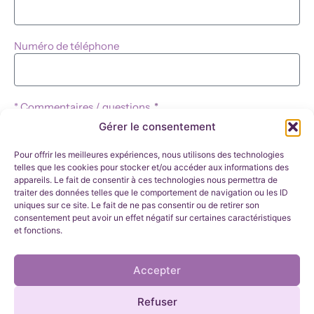
Numéro de téléphone
* Commentaires / questions
Gérer le consentement
Pour offrir les meilleures expériences, nous utilisons des technologies
telles que les cookies pour stocker et/ou accéder aux informations des
Soumettre
appareils. Le fait de consentir à ces technologies nous permettra de
traiter des données telles que le comportement de navigation ou les ID
uniques sur ce site. Le fait de ne pas consentir ou de retirer son
286 Boul. des Bois-Francs N.
Victoriaville Qc
consentement peut avoir un effet négatif sur certaines caractéristiques
G6P 1G5
+1 (819) 990-2888
et fonctions.
info@amourinfini.org
Accepter
Copyright © Amour Infini 2025
Refuser